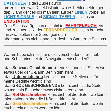
DATENBLATT
des Zuges durch
um zu sehen was Defekt ist oder wo es Fehlermeldungen
gab. Dann geht es los man fährt auf den
LINIEN
vorbei an
LICHT-SIGNALE
und
SIGNAL-TAFELN
bis hin zur
ENDSTATION
.
Zum Schluss trägt man die fahrt im
FAHRTENBUCH
ein.
Und zu guter Letzt der
FERNSPRECHER
.. man braucht
ihn zwar selten (bei Störungen o.a.)
aber man kann nicht ohne ihn. deshalb Ganz zum Schluss.
Warum habe ich mich für diese verschiedenen Schreib-
und Schriftarten bei der Navigation entschieden?
-das
Schwarz
Geschriebene
kennzeichnet die Seiten wo
etwas über der U-Bahn Berlin drin steht
-das
Unterstrichende
kennzeichnet die Seiten die für
meine Begriffe wichtig sind
-das
GROß GESCHRIEBENDE
kennzeichnet die Seiten
wo man als Besucher etwas diskutieren kann
-das
Rot Geschriebene
kennzeichnet die Seiten wo keine
Informationen über die U-Bahn drin steht
-das
Gelb Geschriebene
kennzeichnet die Seiten wo ihr
euch direkt an mich wenden könnt