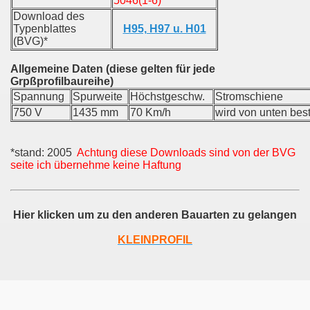
5046(1-6)
Download des
Typenblattes
H95, H97 u. H01
(BVG)*
Allgemeine Daten (diese gelten für jede
Grpßprofilbaureihe)
Spannung
Spurweite
Höchstgeschw.
Stromschiene
750 V
1435 mm
70 Km/h
wird von unten bes
*stand: 2005
Achtung diese Downloads sind von der BVG
seite ich übernehme keine Haftung
Hier klicken um zu den anderen Bauarten zu gelangen
KLEINPROFIL