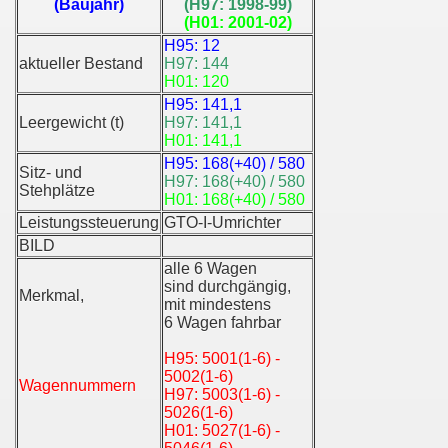
(Baujahr)
(H97: 1998-99)
(H01: 2001-02)
H95: 12
aktueller Bestand
H97: 144
H01: 120
H95: 141,1
Leergewicht (t)
H97: 141,1
H01: 141,1
H95: 168(+40) / 580
Sitz- und
H97: 168(+40) / 580
Stehplätze
H01: 168(+40) / 580
Leistungssteuerung
GTO-I-Umrichter
BILD
alle 6 Wagen
sind durchgängig,
Merkmal,
mit mindestens
6 Wagen fahrbar
H95: 5001(1-6) -
5002(1-6)
Wagennummern
H97: 5003(1-6) -
5026(1-6)
H01: 5027(1-6) -