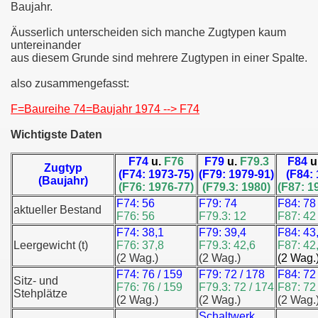
Baujahr.
Äusserlich unterscheiden sich manche Zugtypen kaum
untereinander
aus diesem Grunde sind mehrere Zugtypen in einer Spalte.
also zusammengefasst:
F=Baureihe 74=Baujahr 1974 --> F74
Wichtigste Daten
F74
u.
F76
F79
u.
F79.3
F84
u
Zugtyp
(F74: 1973-75)
(F79: 1979-91)
(F84: 
(Baujahr)
(F76: 1976-77)
(F79.3: 1980)
(F87: 1
F74: 56
F79: 74
F84: 78
aktueller Bestand
F76: 56
F79.3: 12
F87: 42
F74: 38,1
F79: 39,4
F84: 43
Leergewicht (t)
F76: 37,8
F79.3: 42,6
F87: 42
(2 Wag.)
(2 Wag.)
(2 Wag.
F74: 76 / 159
F79: 72 / 178
F84: 72
Sitz- und
F76: 76 / 159
F79.3: 72 / 174
F87: 72
Stehplätze
(2 Wag.)
(2 Wag.)
(2 Wag.
Schaltwerk