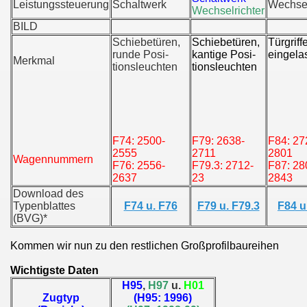
Leistungssteuerung
Schaltwerk
Wechsel
Wechselrichter
BILD
Schiebetüren,
Schiebetüren,
Türgriff
runde Posi-
kantige Posi-
eingela
Merkmal
tionsleuchten
tionsleuchten
F74: 2500-
F79: 2638-
F84: 27
2555
2711
2801
Wagennummern
F76: 2556-
F79.3: 2712-
F87: 28
2637
23
2843
Download des
Typenblattes
F74 u. F76
F79 u. F79.3
F84 u
(BVG)*
Kommen wir nun zu den restlichen Großprofilbaureihen
Wichtigste Daten
H95
,
H97
u.
H01
Zugtyp
(H95: 1996)